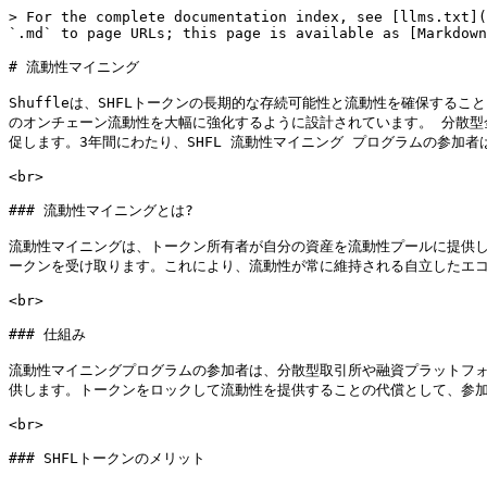
> For the complete documentation index, see [llms.txt](
`.md` to page URLs; this page is available as [Markdown
# 流動性マイニング

Shuffleは、SHFLトークンの長期的な存続可能性と流動性を確保するこ
のオンチェーン流動性を大幅に強化するように設計されています。 分散型
促します。3年間にわたり、SHFL 流動性マイニング プログラムの参加者
<br>

### 流動性マイニングとは?

流動性マイニングは、トークン所有者が自分の資産を流動性プールに提供
ークンを受け取ります。これにより、流動性が常に維持される自立したエコ
<br>

### 仕組み

流動性マイニングプログラムの参加者は、分散型取引所や融資プラットフ
供します。トークンをロックして流動性を提供することの代償として、参加
<br>

### SHFLトークンのメリット
