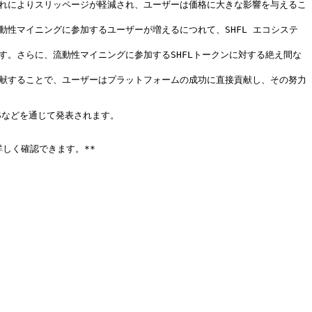
。これによりスリッページが軽減され、ユーザーは価格に大きな影響を与えるこ
動性マイニングに参加するユーザーが増えるにつれて、SHFL エコシステ
ます。さらに、流動性マイニングに参加するSHFLトークンに対する絶え間な
に貢献することで、ユーザーはプラットフォームの成功に直接貢献し、その努力
などを通じて発表されます。

から詳しく確認できます。**
