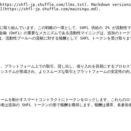
https://shfl-jp.shuffle.com/llms.txt). Markdown versions
](https://shfl-jp.shuffle.com/mainingu.md).

とに取り組んでいます。この戦略の一環として、SHFL 供給の 2% が流動性
金融（DeFi）の重要なメカニズムである流動性マイニングは、追加のトー
は、流動性プールへの貢献に対する報酬として SHFL トークンを受け取ります
し、プラットフォーム上での取引、貸し出し、借り入れを容易にするプロセス
システムが形成され、よりスムーズな取引とプラットフォームの安定性の向上
ォームを動かすスマートコントラクトにトークンをロックします。これらのロ
者は追加の SHFL トークンの形で報酬を獲得します。報酬は通常、各参加