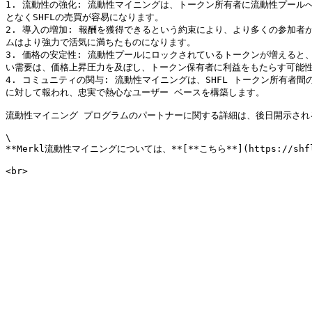
1. 流動性の強化: 流動性マイニングは、トークン所有者に流動性プール
となくSHFLの売買が容易になります。

2. 導入の増加: 報酬を獲得できるという約束により、より多くの参加者
ムはより強力で活気に満ちたものになります。

3. 価格の安定性: 流動性プールにロックされているトークンが増えると
い需要は、価格上昇圧力を及ぼし、トークン保有者に利益をもたらす可能性
4. コミュニティの関与: 流動性マイニングは、SHFL トークン所有
に対して報われ、忠実で熱心なユーザー ベースを構築します。

流動性マイニング プログラムのパートナーに関する詳細は、後日開示され
\

**Merkl流動性マイニングについては、**[**こちら**](https://shfl.s