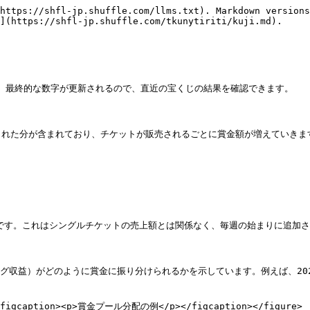
https://shfl-jp.shuffle.com/llms.txt). Markdown versions
](https://shfl-jp.shuffle.com/tkunytiriti/kuji.md).

、最終的な数字が更新されるので、直近の宝くじの結果を確認できます。

れた分が含まれており、チケットが販売されるごとに賞金額が増えていきます
です。これはシングルチケットの売上額とは関係なく、毎週の始まりに追加されま
グ収益）がどのように賞金に振り分けられるかを示しています。例えば、2024
"><figcaption><p>賞金プール分配の例</p></figcaption></figure>
