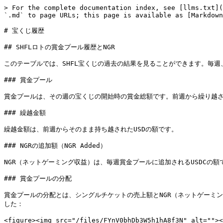
> For the complete documentation index, see [llms.txt](
`.md` to page URLs; this page is available as [Markdown
# 宝くじ履歴

## SHFLロトの賞金プール履歴とNGR

このテーブルでは、SHFL宝くじの過去の結果を見ることができます。毎週
### 賞金プール

賞金プールは、その週の宝くじの開始時の賞金総額です。前週から繰り越さ
### 繰越金額

繰越金額は、前週からそのまま持ち越されたUSDの額です。

### NGRの追加額（NGR Added）

NGR（ネットゲーミング収益）は、毎週賞金プールに追加されるUSDCの額
### 賞金プールの分配

賞金プールの分配とは、シングルチケットの売上額とNGR（ネットゲーミン
した：

<figure><img src="/files/FYnV0bhDb3W5h1hA8f3N" alt="