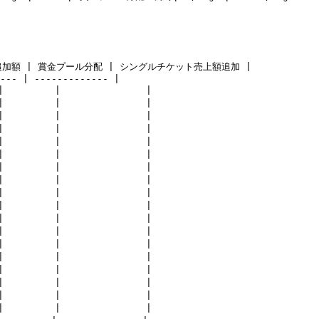
NGR追加額 | 賞金プール分配 | シングルチケット売上額追加 |

--- | ------------- |

        |               |

        |               |

        |               |

        |               |

        |               |

        |               |

        |               |

        |               |

        |               |

        |               |

        |               |

        |               |

        |               |

        |               |

        |               |

        |               |

        |               |

        |               |
